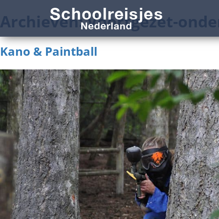
Archieven:
Voortgezet-onde
Kano & Paintball