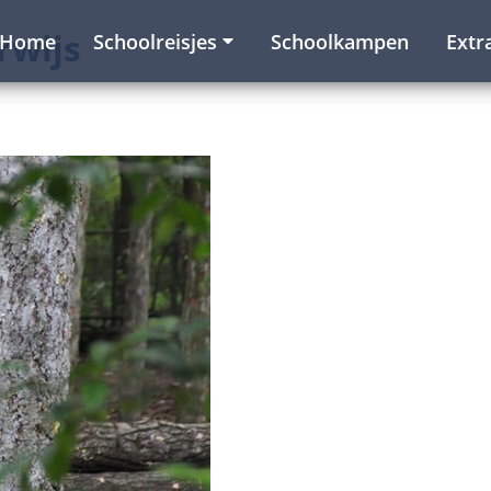
rwijs
Home
Schoolreisjes
Schoolkampen
Extr