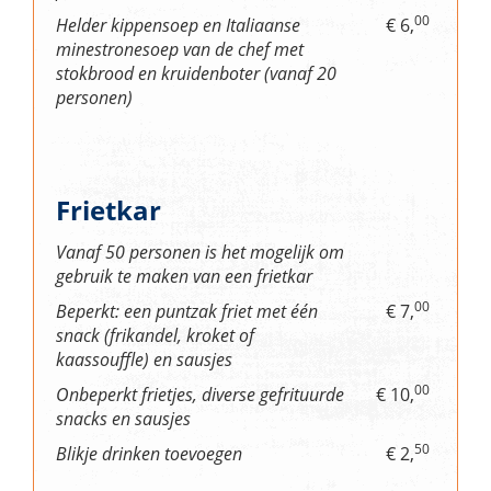
00
Helder kippensoep en Italiaanse
€ 6,
minestronesoep van de chef met
stokbrood en kruidenboter (vanaf 20
personen)
Frietkar
Vanaf 50 personen is het mogelijk om
gebruik te maken van een frietkar
00
Beperkt: een puntzak friet met één
€ 7,
snack (frikandel, kroket of
kaassouffle) en sausjes
00
Onbeperkt frietjes, diverse gefrituurde
€ 10,
snacks en sausjes
50
Blikje drinken toevoegen
€ 2,