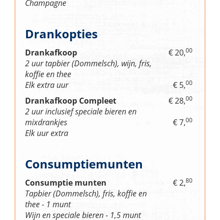
Champagne
Drankopties
00
Drankafkoop
€ 20,
2 uur tapbier (Dommelsch), wijn, fris,
koffie en thee
00
Elk extra uur
€ 5,
00
Drankafkoop Compleet
€ 28,
2 uur inclusief speciale bieren en
00
mixdrankjes
€ 7,
Elk uur extra
Consumptiemunten
80
Consumptie munten
€ 2,
Tapbier (Dommelsch), fris, koffie en
thee - 1 munt
Wijn en speciale bieren - 1,5 munt