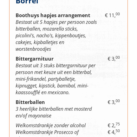
Borrel
00
Boothuys hapjes arrangement
€ 11,
Bestaat uit 5 hapjes per persoon zoals
bitterballen, mozarella sticks,
picolini's, nacho's, kippenboutjes,
cakejes, kipballetjes en
worstenbroodjes
00
Bittergarnituur
€ 3,
Bestaat uit 3 stuks bittergarnituur per
persoon met keuze uit een bitterbal,
mini-frikandel, partyballetje,
kipnugget, kipstick, bamibal, mini-
kaassoufflé en mexicano.
00
Bitterballen
€ 3,
3 heerlijke bitterballen met mosterd
en/of mayonaise
75
Welkomstdrankje zonder alcohol
€ 2,
50
Welkomstdrankje Prosecco of
€ 4,