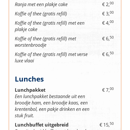
00
Ranja met een plakje cake
€ 2,
00
Koffie of thee (gratis refill)
€ 3,
00
Koffie of thee (gratis refill) met een
€ 4,
plakje cake
50
Koffie of thee (gratis refill) met
€ 6,
worstenbroodje
50
Koffie of thee (gratis refill) met verse
€ 6,
luxe vlaai
Lunches
00
Lunchpakket
€ 7,
Een lunchpakket bestaande uit een
broodje ham, een broodje kaas, een
krentenbol, een pakje drinken en een
stuk fruit.
50
Lunchbuffet uitgebreid
€ 15,