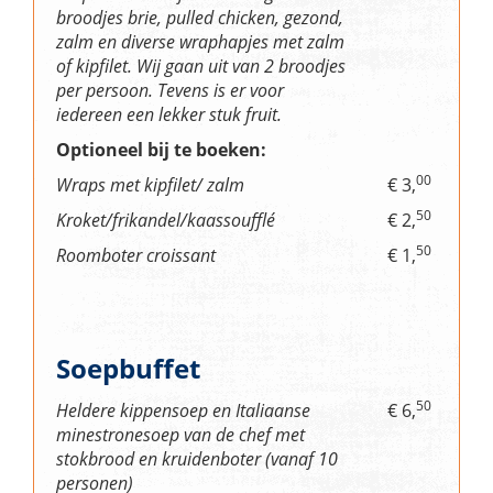
broodjes brie, pulled chicken, gezond,
zalm en diverse wraphapjes met zalm
of kipfilet. Wij gaan uit van 2 broodjes
per persoon. Tevens is er voor
iedereen een lekker stuk fruit.
Optioneel bij te boeken:
00
Wraps met kipfilet/ zalm
€ 3,
50
Kroket/frikandel/kaassoufflé
€ 2,
50
Roomboter croissant
€ 1,
Soepbuffet
50
Heldere kippensoep en Italiaanse
€ 6,
minestronesoep van de chef met
stokbrood en kruidenboter (vanaf 10
personen)