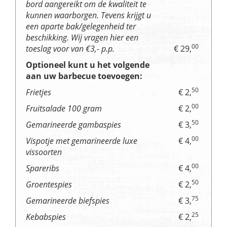
bord aangereikt om de kwaliteit te
kunnen waarborgen. Tevens krijgt u
een aparte bak/gelegenheid ter
beschikking. Wij vragen hier een
00
toeslag voor van €3,- p.p.
€ 29,
Optioneel kunt u het volgende
aan uw barbecue toevoegen:
50
Frietjes
€ 2,
00
Fruitsalade 100 gram
€ 2,
50
Gemarineerde gambaspies
€ 3,
00
Vispotje met gemarineerde luxe
€ 4,
vissoorten
00
Spareribs
€ 4,
50
Groentespies
€ 2,
75
Gemarineerde biefspies
€ 3,
25
Kebabspies
€ 2,