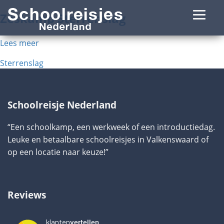
Zeskamp Sterrenslag
Lees meer
Bericht
Sterrenslag
navigatie
Schoolreisje Nederland
“Een schoolkamp, een werkweek of een introductiedag.
Leuke en betaalbare schoolreisjes in Valkenswaard of
op een locatie naar keuze!”
Reviews