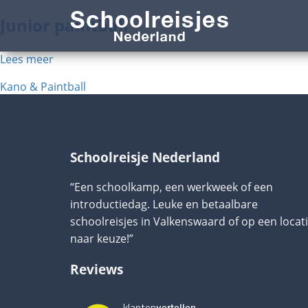
Junior paintball
Lees meer
Bericht
Kano & Paintball
navigatie
Schoolreisje Nederland
“Een schoolkamp, een werkweek of een
introductiedag. Leuke en betaalbare
schoolreisjes in Valkenswaard of op een locat
naar keuze!”
Reviews