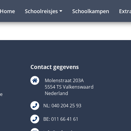
Home
Schoolreisjes
Schoolkampen
Extr
Contact gegevens
Molenstraat 203A
5554 TS Valkenswaard
Nederland
ie
NL: 040 204 25 93
BE: 011 66 41 61