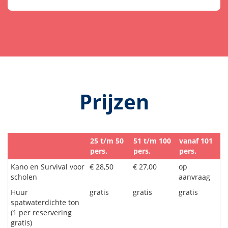
Prijzen
25 t/m 50
51 t/m 100
vanaf 101
pers.
pers.
pers.
Kano en Survival voor
€ 28,50
€ 27,00
op
scholen
aanvraag
Huur
gratis
gratis
gratis
spatwaterdichte ton
(1 per reservering
gratis)