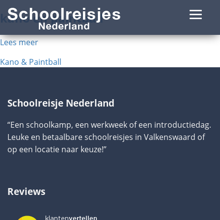
kano en paintball
Lees meer
Bericht
Kano & Paintball
navigatie
Schoolreisje Nederland
“Een schoolkamp, een werkweek of een introductiedag.
Leuke en betaalbare schoolreisjes in Valkenswaard of
op een locatie naar keuze!”
Reviews