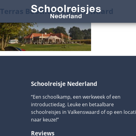
Terras Boothuys valkenswaard
Schoolreisje Nederland
“Een schoolkamp, een werkweek of een
introductiedag. Leuke en betaalbare
schoolreisjes in Valkenswaard of op een locat
naar keuze!”
Reviews