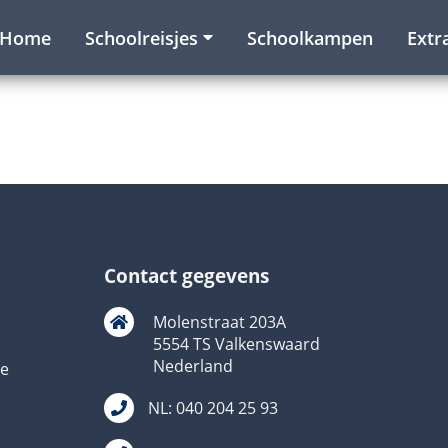
Home
Schoolreisjes
Schoolkampen
Extr
Contact gegevens
Molenstraat 203A
5554 TS Valkenswaard
Nederland
ie
NL: 040 204 25 93